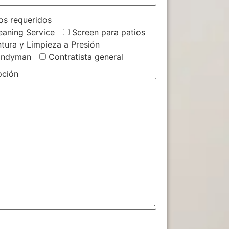
ios requeridos
eaning Service
Screen para patios
ntura y Limpieza a Presión
andyman
Contratista general
pción