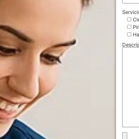
Servic
Cl
Pi
H
Descri