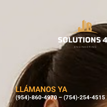
LLÁMANOS YA
(954)-860-4970
–
(754)-254-4515